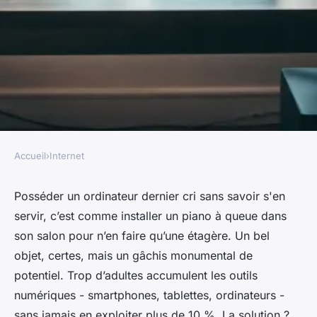
Accueil
›
Internet
INTERNET
Maîtrisez l'informatique grâce
Posséder un ordinateur dernier cri sans savoir s'en
servir, c’est comme installer un piano à queue dans
aux formations Sun Design
son salon pour n’en faire qu’une étagère. Un bel
objet, certes, mais un gâchis monumental de
Franceline
•
17/03/2026 17:14
•
10 min de lecture
potentiel. Trop d’adultes accumulent les outils
numériques - smartphones, tablettes, ordinateurs -
sans jamais en exploiter plus de 10 %. La solution ?