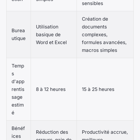
sensibles
Création de
Utilisation
documents
Burea
basique de
complexes,
utique
Word et Excel
formules avancées,
macros simples
Temp
s
d'app
rentis
8 à 12 heures
15 à 25 heures
sage
estim
é
Bénéf
Réduction des
Productivité accrue,
ices
erreurs, gain de
meilleure