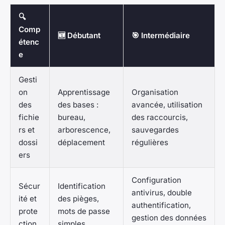
🔍
Comp
🆕 Débutant
🎯 Intermédiaire
étenc
e
Gesti
on
Apprentissage
Organisation
des
des bases :
avancée, utilisation
fichie
bureau,
des raccourcis,
rs et
arborescence,
sauvegardes
dossi
déplacement
régulières
ers
Configuration
Sécur
Identification
antivirus, double
ité et
des pièges,
authentification,
prote
mots de passe
gestion des données
ction
simples