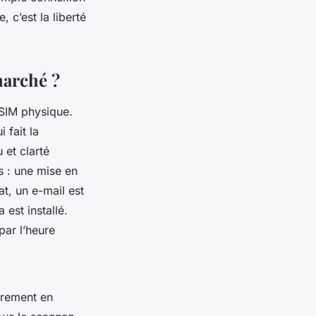
, c’est la liberté
marché ?
 SIM physique.
 fait la
 et clarté
rs : une mise en
t, un e-mail est
est installé.
par l’heure
ièrement en