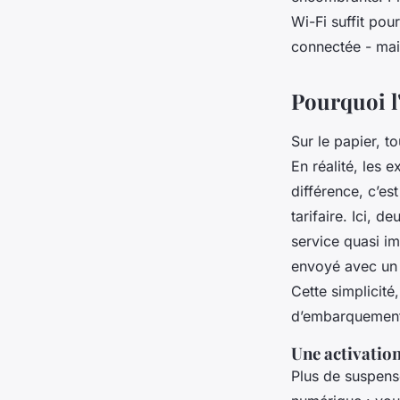
Franceline
•
21/04/2026 13:58
•
9 min de lecture
Wi-Fi suffit pour
connectée - mais
Pourquoi l
Sur le papier, t
En réalité, les 
différence, c’es
tarifaire. Ici, 
service quasi im
envoyé avec un Q
Cette simplicité
d’embarquemen
Une activatio
Plus de suspense