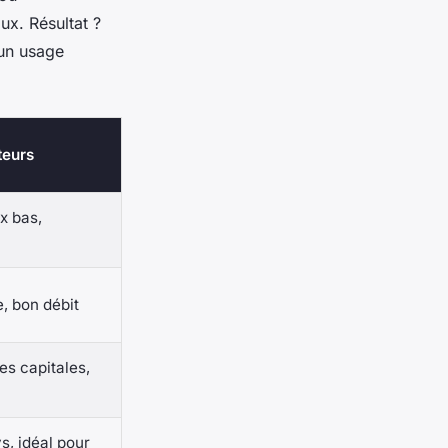
ux. Résultat ?
 un usage
teurs
ix bas,
e, bon débit
es capitales,
, idéal pour