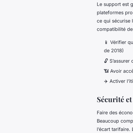
Le support est g
plateformes pr
ce qui sécurise 
compatibilité d
📱 Vérifier q
de 2018)
🔓 S’assurer 
📶 Avoir accè
✈️ Activer l’
Sécurité et
Faire des économ
Beaucoup compare
l’écart tarifair