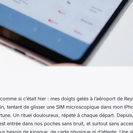
uts de Roamic
omme si c’était hier : mes doigts gelés à l’aéroport de Rey
isin, tentant de glisser une SIM microscopique dans mon iP
sateurs
tune. Un rituel douloureux, répété à chaque départ. Depuis
st entrée dans nos poches sans bruit, et surtout sans acce
us besoin de kiosque, de carte physique ni d’attente. Une 