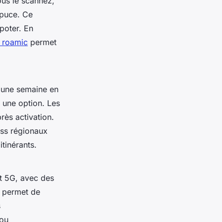
ous le scannez,
 puce. Ce
apoter. En
s roamic
permet
z une semaine en
 une option. Les
rès activation.
ass régionaux
tinérants.
et 5G, avec des
a permet de
s
 ou