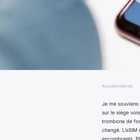
Accueil
›
Internet
INTERNET
Classement des ato
Je me souviens c
sur le siège vo
eSIM selon les utili
trombone de for
changé. L’eSIM e
encombrants. Pl