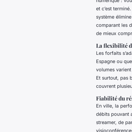
numérique : vou
et c’est terminé
système élimine 
comparant les di
de mieux compr
La flexibilité
Les forfaits s’a
Espagne ou que v
volumes varient
Et surtout, pas 
couvrent plusie
Fiabilité du r
En ville, la pe
débits pouvant 
streamer, de par
visioconférences