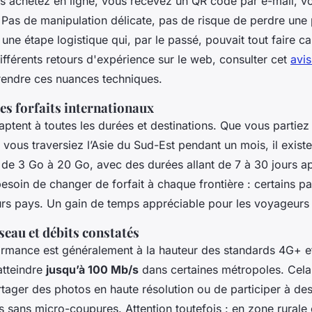
s achetez en ligne, vous recevez un QR code par e-mail, v
. Pas de manipulation délicate, pas de risque de perdre une
une étape logistique qui, par le passé, pouvait tout faire c
fférents retours d'expérience sur le web, consulter cet
avi
endre ces nuances techniques.
 des forfaits internationaux
daptent à toutes les durées et destinations. Que vous partie
ous traversiez l’Asie du Sud-Est pendant un mois, il existe
 de 3 Go à 20 Go, avec des durées allant de 7 à 30 jours ap
besoin de changer de forfait à chaque frontière : certains p
urs pays. Un gain de temps appréciable pour les voyageurs i
éseau et débits constatés
rformance est généralement à la hauteur des standards 4G+ 
atteindre
jusqu’à 100 Mb/s
dans certaines métropoles. Cel
tager des photos en haute résolution ou de participer à de
 sans micro-coupures. Attention toutefois : en zone rurale