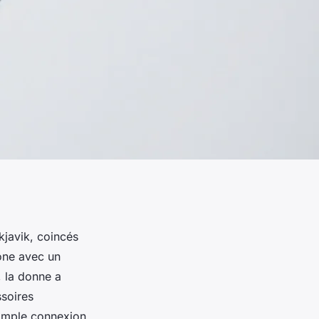
kjavik, coincés
hone avec un
, la donne a
ssoires
simple connexion