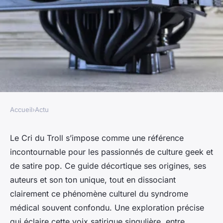
Accueil
›
Actu
ACTU
Le cri du troll : votre guide
Le Cri du Troll s’impose comme une référence
incontournable pour les passionnés de culture geek et
essentiel des tendances geek
de satire pop. Ce guide décortique ses origines, ses
auteurs et son ton unique, tout en dissociant
Nathalie
•
15 octobre 2025
•
6 min de lecture
clairement ce phénomène culturel du syndrome
médical souvent confondu. Une exploration précise
qui éclaire cette voix satirique singulière, entre